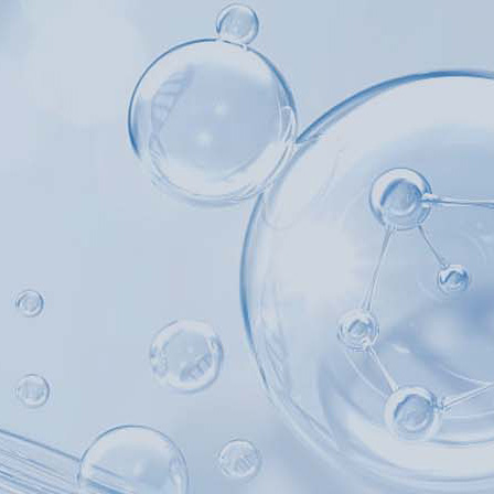
产品中心
产品应用
新闻及案例
服务支持
关于我们
西安赢润环保科技集团有限公司
联系我们
18166
Xi 'an ERUN Environmental Protection
18166600151
Technology Group Co., LTD
CN
/
EN
首页
产品中心
产品应用
新闻及案例
服务支持
便携式水质检测仪
锅炉水
实验室台式水质
企业资讯
循环冷却水
行业资
售后
饮
应用案例
试剂耗材
地表