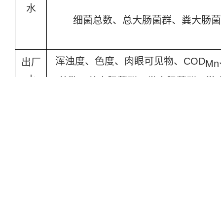
水
细菌总数、总大肠菌群、粪大肠菌
浑浊度、色度、肉眼可见物、COD
出厂
Mn
水
总数、总大肠菌群、粪大肠菌群、游
管网
浑浊度、色度、肉眼可见物、COD
Mn
末梢
总数、总大肠菌群、粪大肠菌群、游
水
1、出厂水、管网末梢水如检出总大肠菌群，则需进一步
2、在此表之外的有害物质的检验项目及检验频率由当地
确定。