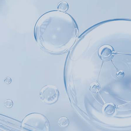
产品中心
产品应用
新闻及案例
服务支持
关于我们
西安赢润环保科技集团有限公司
联系我们
18166
Xi 'an ERUN Environmental Protection
18166600151
Technology Group Co., LTD
CN
/
EN
首页
产品中心
产品应用
新闻及案例
服务支持
便携式水质检测仪
锅炉水
实验室台式水质
企业资讯
循环冷却水
行业资
售后
饮
应用案例
试剂耗材
地表