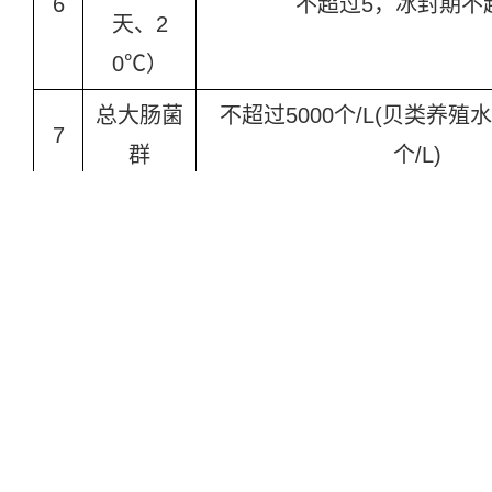
6
不超过5，冰封期不
天、2
0℃）
总大肠菌
不超过5000个/L(贝类养殖
7
群
个/L)
8
汞
≤ 0.0005
9
镉
≤
0.005
10
铅
≤
0.05
11
铬
≤
0.1
12
铜
≤
0.01
13
锌
≤
0.1