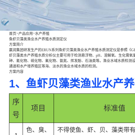
>
>
首页
产品应用
水产养殖
鱼虾贝藻类渔业水产养殖水质测定仪
方案简介
赢润集团研发生产的ERUN系列鱼虾贝藻类渔业水产养殖水质测定仪是参照《GB 1
虾贝藻类水产养殖水质分析仪主要可用于检测悬浮物、pH、溶解氧、生化需氧
砷、氰化物、硫化物、氟化物、氨氮、挥发酚、石油类等。渔业水域水质检测
通道和水产增养殖区等海、淡水的渔业水域水质的检测。
方案内容
1、鱼虾贝藻类渔业水产
序
项目
标准值
号
色、臭、
不得使鱼、虾、贝、藻类带