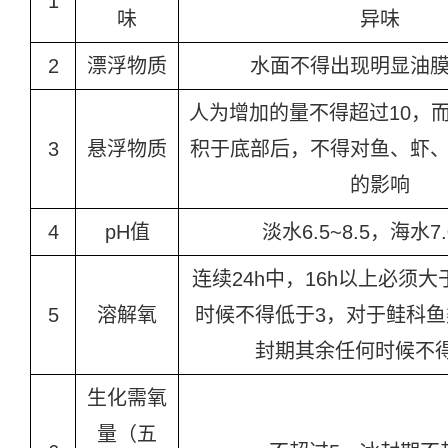
1
味
异味
2
漂浮物质
水面不得出现明显油
人为增加的量不得超过10，
3
悬浮物质
积于底部后，不得对鱼、虾
的影响
4
pH值
淡水6.5~8.5，海水7.
连续24h中，16h以上必须
5
溶解氧
时候不得低于3，对于鲑科
封期其余任何时候不得
生化需氧
量
（五