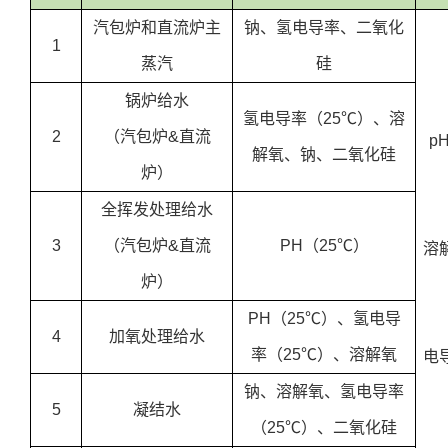
汽包炉和直流炉主
钠、氢电导率、二氧化
1
蒸汽
硅
锅炉给水
氢电导率（25℃）、溶
2
（汽包炉&直流
p
解氧、钠、二氧化硅
炉）
全挥发处理给水
3
（汽包炉&直流
PH（25℃）
溶解
炉）
PH（25℃）、氢电导
4
加氧处理给水
率（25℃）、溶解氧
电导
钠、溶解氧、氢电导率
5
凝结水
（25℃）、二氧化硅