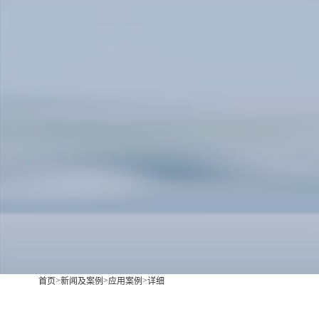
产品中心
产品应用
新闻及案例
服务支持
关于我们
联系我们
西安赢润环保科技集团有限公司
18166600151
Xi 'an ERUN Environmental Protectio
CN
/
EN
Co., LTD
首页
产品中心
产品
便携式水
>
>
>
首页
新闻及案例
应用案例
详细