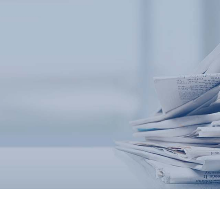
n Technology Group
18166600151
应用
新闻及案例
服务支持
关于我们
联系我们
质检测仪
锅炉水
实验室台式水质分析仪
企业资讯
循环冷却水
行业资讯
售后服务
饮用水/自来水
常见问题
公司简介
在线式水质监测设备
二次集中供水
资质专利
联系方式
发展历程
农田灌溉用水
污水/废水
应用案例
试剂耗材
资料下载
合作客户
在线留言
水产养殖
泳池水