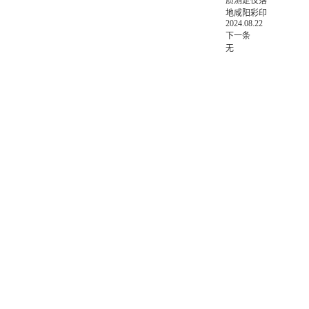
质测定仪落
地咸阳彩印
2024.08.22
下一条
无