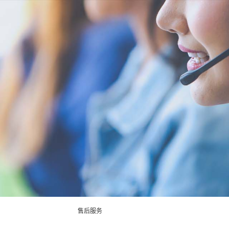
18166600151
ology Group
闻及案例
服务支持
关于我们
联系我们
仪
炉水
实验室台式水质分析仪
企业资讯
循环冷却水
行业资讯
售后服务
饮用水/自来水
常见问题
公司简介
在线式水质监测设备
二次集中供水
资质专利
联系方式
发展历程
农田灌溉用水
污水/废水
地表水(江河湖泊等
应用案例
试剂耗材
资料下载
合作客户
在线留言
水产养殖
泳池水
售后服务
常见问题