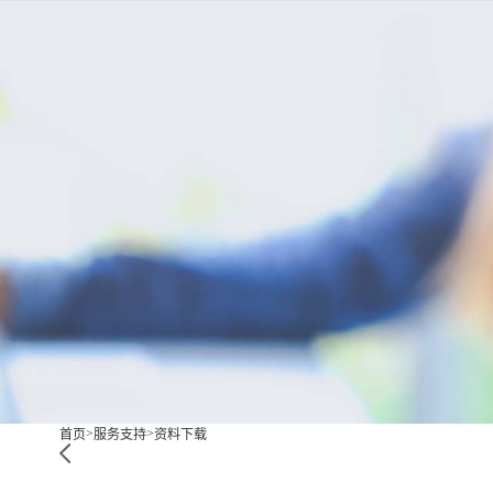
产品中心
产品应用
新闻及案例
服务支持
关于我们
联系我们
西安赢润环保科技集团有限公司
18166600151
Xi 'an ERUN Environmental Protection Techn
CN
/
EN
Co., LTD
首页
产品中心
产品应用
新
便携式水质检测
锅
>
>
首页
服务支持
资料下载