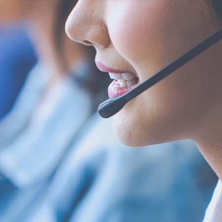
产品中心
产品应用
新闻及案例
服务支持
关于我们
西安赢润环保科技集团有限公司
联系我们
18166
Xi 'an ERUN Environmental Protection
18166600151
Technology Group Co., LTD
CN
/
EN
首页
产品中心
产品应用
新闻及案例
服务支持
便携式水质检测仪
锅炉水
实验室台式水质
企业资讯
循环冷却水
行业资
售后
饮
应用案例
试剂耗材
地表