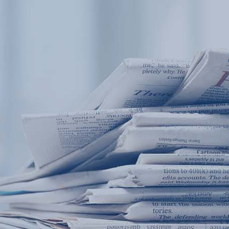
产品中心
产品应用
新闻及案例
服务支持
西安赢润环保科技集团有限公司
关于我们
Xi 'an ERUN Environmental Protection
18
联系我们
Technology Group Co., LTD
18166600151
CN
/
EN
首页
产品中心
产品应用
新闻及案例
服务支
便携式水质检测仪
锅炉水
循环冷却水
实验室台式水
企业资讯
饮用水
行业
售
应用案例
地表水
试剂耗