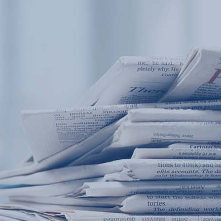
产品中心
产品应用
新闻及案例
服务支持
西安赢润环保科技集团有限公司
关于我们
Xi 'an ERUN Environmental Protection
18
联系我们
Technology Group Co., LTD
18166600151
CN
/
EN
首页
产品中心
产品应用
新闻及案例
服务支
便携式水质检测仪
锅炉水
循环冷却水
实验室台式水
企业资讯
饮用水
行业
售
应用案例
地表水
试剂耗