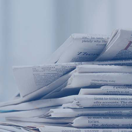
产品中心
产品应用
新闻及案例
服务支持
西安赢润环保科技集团有限公司
关于我们
Xi 'an ERUN Environmental Protection
18
联系我们
Technology Group Co., LTD
18166600151
CN
/
EN
首页
产品中心
产品应用
新闻及案例
服务支
便携式水质检测仪
锅炉水
循环冷却水
实验室台式水
企业资讯
饮用水
行业
售
应用案例
地表水
试剂耗