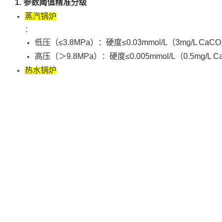
1. 参数阈值精准分级
‌蒸汽锅炉‌
：
低压（≤3.8MPa）：硬度≤0.03mmol/L（3mg/L CaCO
高压（＞9.8MPa）：硬度≤0.005mmol/L（0.5mg/L C
‌热水锅炉‌
：
锅外处理系统：硬度≤0.6mmol/L（60mg/L）‌
锅内处理系统：硬度≤6mmol/L（600mg/L）‌
‌某乳企曾因超出标准值0.2mg/L，导致3个月内壁结垢1.8m
二、传统检测的致命缺陷
1. 实验室检测三大痛点
‌数据滞后‌
：每日采样≤4次，夜间8小时监测盲区‌23
‌操作误差‌
：人工滴定误差达±0.5mg/L‌24