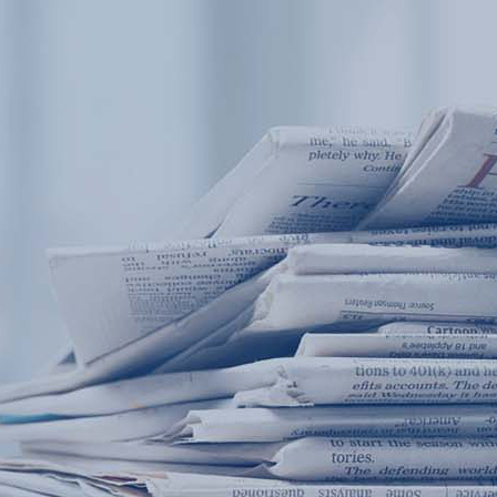
产品中心
产品应用
新闻及案例
服务支持
西安赢润环保科技集团有限公司
关于我们
Xi 'an ERUN Environmental Protection
18
联系我们
Technology Group Co., LTD
18166600151
CN
/
EN
首页
产品中心
产品应用
新闻及案例
服务支
便携式水质检测仪
锅炉水
循环冷却水
实验室台式水
企业资讯
饮用水
行业
售
应用案例
地表水
试剂耗