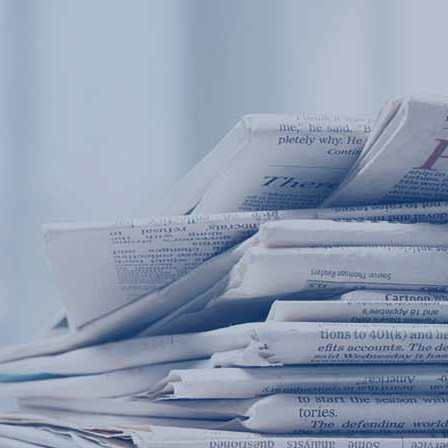
产品中心
西安赢润环保科技集团有限公司
产品应用
Xi 'an ERUN Environmental Protection 
新闻及案例
Co., LTD
服务支持
关于我们
首页
产品中心
产品应用
新闻及案例
服务支持
联系我们
便携式水质检测仪
锅炉水
循环冷却水
实验室台式水质
企业资讯
行业资
饮用水
售后
18166600151
应用案例
试剂耗
地表水(
CN
/
EN