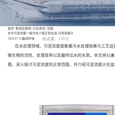
>
>
>
首页
新闻及案例
行业资讯
详细
水中污泥浓度一般为多少值正常合适-污泥浓度计
138
2024.07.31
阅读量：
次
赢润环保
在水处理领域，污泥浓度是衡量污水处理效果与工艺运
微生物的活性、处理效率以及最终出水的水质。本文将以
水
题，深入探讨污泥浓度的正常范围，并介绍污泥浓度计在监