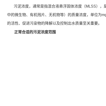
污泥浓度，通常是指混合液悬浮固体浓度（MLSS），
中的微生物、有机残片、无机物等）的质量浓度，单位为mg
的活性、促进污染物的降解以及控制出水质量至关重要。
正常合适的污泥浓度范围
污泥浓度的适宜范围并非固定不变，而是取决于多种因
标等。一般而言，对于大多数活性污泥处理系统，污泥浓度在15
适的。然而，这一范围仅作为参考，实际操作中需要根据具
污泥浓度计的应用
污泥浓度计是专门用于测量污泥浓度的仪器，它通过特
浓度。在污水处理厂的日常运行中，污泥浓度计发挥着不可
污泥浓度计的工作原理