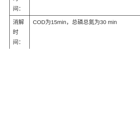
间：
消解
COD为15min，总磷总氮为30 min
时
间：
稳定
仪器吸光值在20min内漂移小于0.002A
性：
批处
4个水样（或选16个水样）
理
量：
COD测定仪 80mm×230mm×55mm
外形尺
寸：
消解仪105mm×160mm×90mm