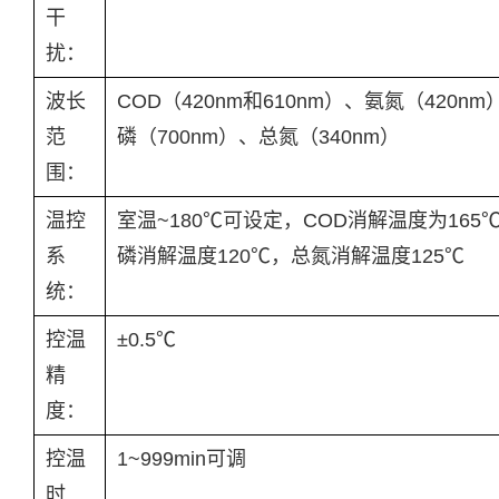
干
扰：
波长
COD（420nm和610nm）、氨氮（420n
范
磷（700nm）、总氮（340nm）
围：
温控
室温~180℃可设定，COD消解温度为165
系
磷消解温度120℃，总氮消解温度125℃
统：
控温
±0.5℃
精
度：
控温
1~999min可调
时