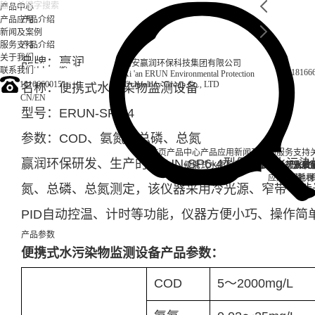
产品中心
产品应用
产品介绍
新闻及案例
服务支持
产品介绍
关于我们
品牌：赢润
西安赢润环保科技集团有限公司
联系我们
18166
Xi 'an ERUN Environmental Protection
18166600151
Technology Group Co., LTD
名称：便携式水污染物监测设备
CN
/
EN
型号：ERUN-SP6-4
参数：COD、氨氮、总磷、总氮
首页
产品中心
产品应用
新闻及案例
服务支持
赢润环保研发、生产的ERUN-SP6-4型便携式水污
便携式水质检测仪
锅炉水
实验室台式水质
企业资讯
循环冷却水
行业资
售后
饮
应用案例
试剂耗材
地表
氮、总磷、总氮测定，该仪器采用冷光源、窄带干涉
PID自动控温、计时等功能，仪器方便小巧、操作简
产品参数
便携式水污染物监测设备产品参数：
COD
5～2000mg/L