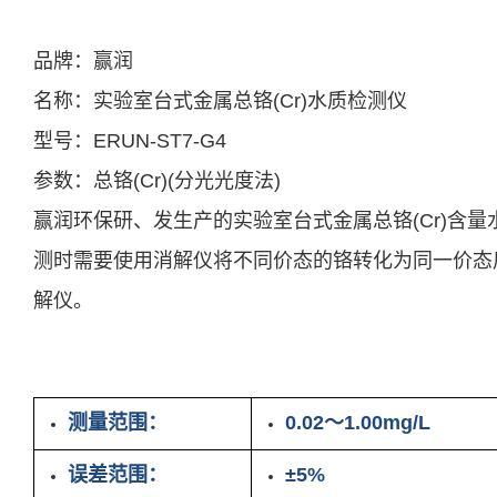
产品中心
西安赢润环保科技集团有限公司
产品介绍
Xi 'an ERUN Environmental Protection Technolo
产品应用
产品介绍
Co., LTD
新闻及案例
品牌：赢润
首页
产品中心
产品应用
新闻及案例
服务支持
关于我们
联
服务支持
便携式水质检测仪
锅炉水
循环冷却水
实验室台式水质分析仪
企业资讯
行业资讯
饮用水/自来水
售后服务
常见问
公司简
在线
二次
关于我们
名称：实验室台式金属总铬(Cr)水质检测仪
应用案例
试剂耗材
资料下载
联系我们
18166600151
型号：ERUN-ST7-G4
CN
/
EN
参数：总铬(Cr)(分光光度法)
赢润环保研、发生产的实验室台式金属总铬(Cr)含量水质
测时需要使用消解仪将不同价态的铬转化为同一价态
解仪。
产品参数
测量范围：
0.02～1.00mg/L
误差范围：
±5%