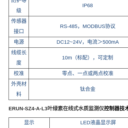
防护等
IP68
级
传感器
RS-485
，
MODBUS协议
接口
电源
DC12~24V
，电流＞500mA
线缆长
10m
（标配），可定制
度
校准
零点、一点或两点校准
外壳材
钛合金
料
ERUN-SZ4-A-L3叶绿素在线式水质监测仪
控制器技
显示
LED液晶显示屏