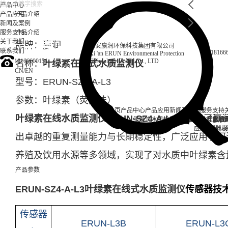
产品中心
产品应用
产品介绍
新闻及案例
服务支持
产品介绍
关于我们
品牌：赢润
西安赢润环保科技集团有限公司
联系我们
18166
Xi 'an ERUN Environmental Protection
18166600151
Technology Group Co., LTD
名称：
叶绿素在线式水质监测仪
CN
/
EN
型号：ERUN-SZ4-A-L3
参数：叶绿素（荧光法）
首页
产品中心
产品应用
新闻及案例
服务支持
叶绿素在线水质监测仪
ERUN-SZ4-A-L3
，集成了赢
便携式水质检测仪
锅炉水
实验室台式水质
企业资讯
循环冷却水
行业资
售后
饮
应用案例
试剂耗材
地表
出卓越的重复测量能力与长期稳定性，广泛应用于河
养殖及饮用水源等多领域，实现了对水质中叶绿素含
产品参数
ERUN-SZ4-A-L3叶绿素在线式水质监测仪
传感器技
传感器
ERUN-L3B
ERUN-L3