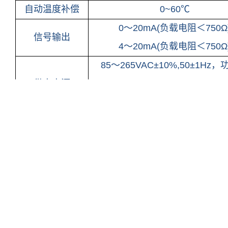
自动温度补偿
0~60℃
0～20mA(负载电阻＜750Ω
信号输出
4～20mA(负载电阻＜750Ω
85～265VAC±10%,50±1Hz，
供电电源
W；
9～36VDC，功率≤3W
通讯输出
RS485 Modbus RTU
环境温度
-10℃~60℃
相对湿度
不大于90%
尺寸
144mm*144mm*130mm(高*宽
安装方式
嵌入式 (开孔尺寸138*138m
重量
0.5kg