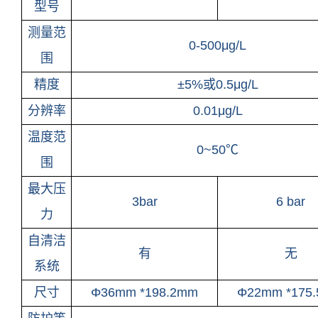
型号
测量范
0-500μg/L
围
精度
±5%或0.5μg/L
分辨率
0.01μg/L
温度范
0~50℃
围
最大压
3bar
6 bar
力
自清洁
有
无
系统
尺寸
Φ36mm *198.2mm
Φ22mm *175