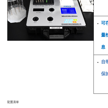
可
量
息
自
保
配置清单