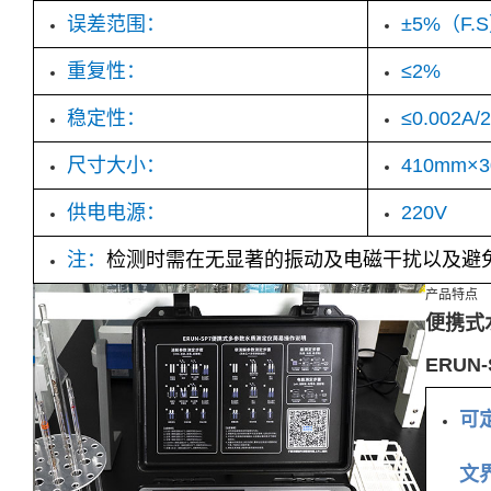
误差范围：
±5%（F.
重复性：
≤2%
稳定性：
≤0.002A/
尺寸大小：
410mm×
供电电源：
220V
注：
检测时需在
无显著的振动及电磁干扰以及避
产品特点
便携式
ERUN
可
文