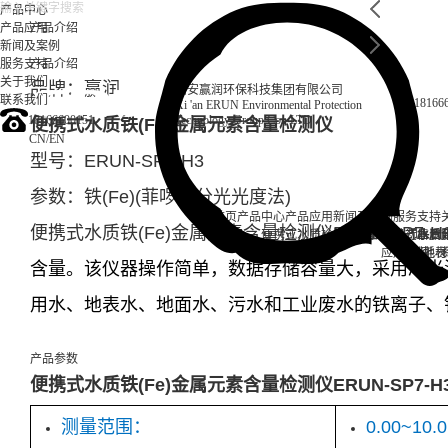
产品中心
产品应用
产品介绍
新闻及案例
服务支持
产品介绍
关于我们
品牌：赢润
西安赢润环保科技集团有限公司
联系我们
18166
Xi 'an ERUN Environmental Protection
18166600151
Technology Group Co., LTD
便携式水质铁(Fe)金属元素含量检测仪
CN
/
EN
型号：ERUN-SP7-H3
参数：
铁(Fe)
(
菲啰啉分光光度法)
首页
产品中心
产品应用
新闻及案例
服务支持
便携式水质铁(Fe)金属元素含量检测仪ERUN-SP7-H
便携式水质检测仪
锅炉水
实验室台式水质
企业资讯
循环冷却水
行业资
售后
饮
应用案例
试剂耗材
地表
含量。该
仪器操作简单，数据存储容量大，采用冷光
用水、地表水、地面水、污水和工业废水的铁离子、
产品参数
便携式水质铁(Fe)金属元素含量检测仪ERUN-SP7-
测量范围：
0.00~10.