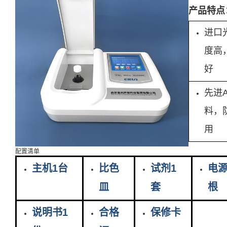
产品特点
进口
度高
好
先进
料，
用
配置清单
主机1台
比色
试剂1
电源
皿
套
根
说明书1
合格
保修卡