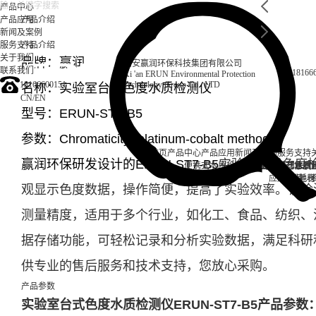
产品中心
产品应用
产品介绍
新闻及案例
服务支持
产品介绍
关于我们
品牌：赢润
西安赢润环保科技集团有限公司
联系我们
18166
Xi 'an ERUN Environmental Protection
18166600151
Technology Group Co., LTD
名称：实验室台式色度水质检测仪
CN
/
EN
型号：ERUN-ST7-B5
参数：Chromaticity (platinum-cobalt method)
首页
产品中心
产品应用
新闻及案例
服务支持
赢润环保研发设计的ERUN-ST7-B5
实验室台式色度
便携式水质检测仪
锅炉水
实验室台式水质
企业资讯
循环冷却水
行业资
售后
饮
应用案例
试剂耗材
地表
观显示色度数据，操作简便，提高了实验效率。该检
测量精度，适用于多个行业，如化工、食品、纺织、
据存储功能，可轻松记录和分析实验数据，满足科研
供专业的售后服务和技术支持，您放心采购。
产品参数
实验室台式色度水质检测仪ERUN-ST7-B5产品参数