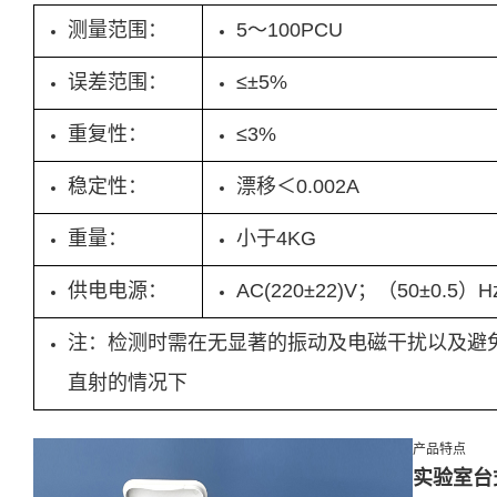
测量范围：
5～100PCU
误差范围：
≤±5%
重复性：
≤3%
稳定性：
漂移＜0.002A
重量：
小于4KG
供电电源：
AC(220±22)V；（50±0.5）H
注：检测时需在无显著的振动及电磁干扰以及避
直射的情况下
产品特点
实验室台式