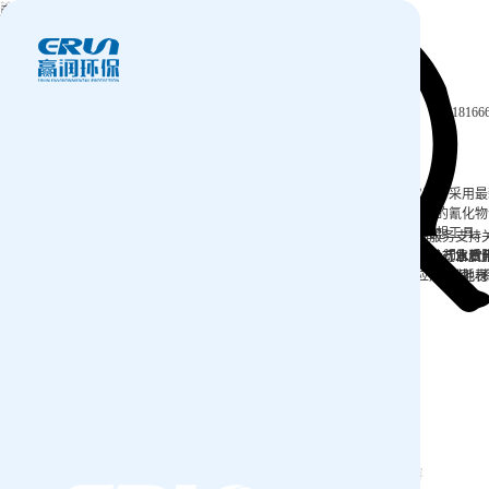
产品中心
产品应用
新闻及案例
服务支持
关于我们
西安赢润环保科技集团有限公司
联系我们
18166
Xi 'an ERUN Environmental Protection
18166600151
Technology Group Co., LTD
CN
/
EN
>
>
>
首页
产品中心
无机非金属指标
氰化物
氰化
水质氰化物检测仪是专门用于测定水样中氰化物含量的精密仪器。采用最
物
提供快速、准确的数据支持，可快速、准确地检测出各种水质中的氰化物
无机
化物测定仪设计先进，操作简便，是环境监测和实验室研究的理想工具。
首页
产品中心
产品应用
新闻及案例
服务支持
非金
便携式水质检测仪
锅炉水
实验室台式水质
企业资讯
循环冷却水
行业资
售后
饮
属指
应用案例
试剂耗材
地表
标
ERUN-ST7-D4
品牌：赢润
实验室台式氰化物水质检测仪
名称：台式氰化物水质检测仪
ERUN-SP7-D4
品牌：赢润
型号：ERUN-ST7-D4
便携式氰化物水质检测仪
名称：便携式氰化物水质检测仪
参数：氰化物(分光光度法）
ERUN-SP5-D4
品牌：赢润
型号：ERUN-SP7-D4
便携式氰化物水质检测仪
名称：便携式氰化物测定仪
参数：氰化物(分光光度法）
ERUN-01601
品牌：赢润
型号：ERUN-SP5-D4
氰化物水质检测分析仪专用试剂
名称：氰化物水质检测分析仪专用试剂
参数：氰化物（分光光度法）
有任何需求,请联系我们
编号：ERUN-01601
类型：氰化物试剂