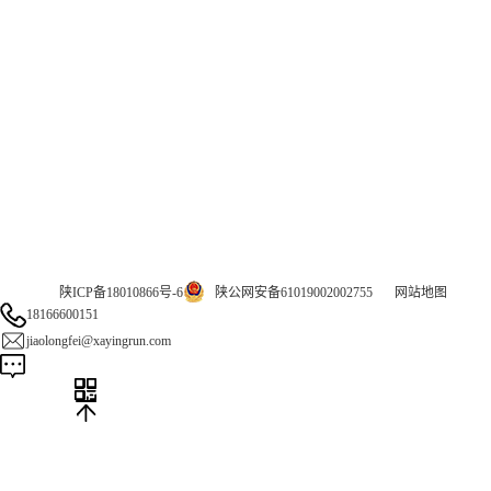
集团网站直达：
官方网站：www.xayrhb.com
气体网站：www.erunqt.com
英文网站：www.erunwas.com
陕ICP备18010866号-6
陕公网安备61019002002755
网站地图
18166600151
jiaolongfei@xayingrun.com