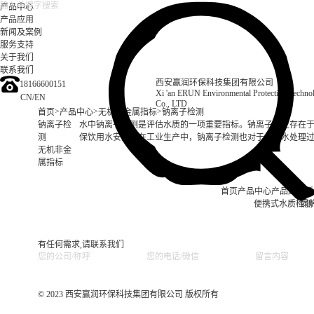
产品中心
产品应用
新闻及案例
服务支持
关于我们
联系我们
西安赢润环保科技集团有限公司
18166600151
Xi 'an ERUN Environmental Protection Techn
CN
/
EN
Co., LTD
>
>
>
首页
产品中心
无机非金属指标
钠离子检测
钠离子检
水中钠离子检测是评估水质的一项重要指标。钠离子广泛存在
测
保饮用水安全，在工业生产中，钠离子检测也对于控制水处理
无机非金
属指标
首页
产品中心
产品应用
新
便携式水质检测
锅
有任何需求,请联系我们
© 2023 西安赢润环保科技集团有限公司 版权所有