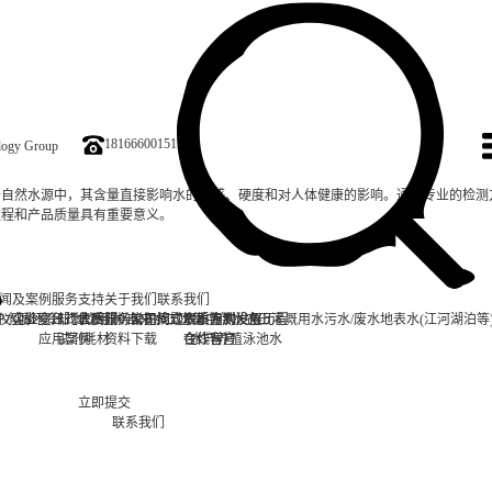
18166600151
ology Group
于自然水源中，其含量直接影响水的口感、硬度和对人体健康的影响。通过专业的检测
过程和产品质量具有重要意义。
闻及案例
服务支持
关于我们
联系我们
仪
炉水
实验室台式水质分析仪
企业资讯
循环冷却水
行业资讯
售后服务
饮用水/自来水
常见问题
公司简介
在线式水质监测设备
二次集中供水
资质专利
联系方式
发展历程
农田灌溉用水
污水/废水
地表水(江河湖泊等
应用案例
试剂耗材
资料下载
合作客户
在线留言
水产养殖
泳池水
联系我们