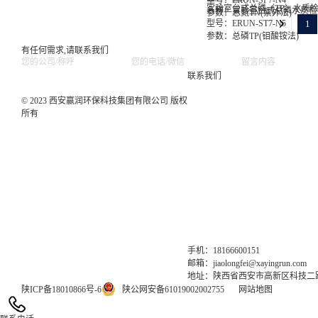
实验室台式总磷（TP）水质
名称：实验室台式总磷水质检
参数：总氮TN(紫外法)
型号：ERUN-ST7-N5
1
参数：总磷TP(钼酸铵法)
有任何需求,请联系我们
联系我们
© 2023 西安赢润环保科技集团有限公司 版权
所有
集团网站直达：
官方网站：www.xayrhb.com
气体网站：www.erunqt.com
英文网站：www.erunwas.com
手机：18166600151
邮箱：jiaolongfei@xayingrun.com
地址：陕西省西安市高新区科技二路6
陕ICP备18010866号-6
陕公网安备61019002002755
网站地图