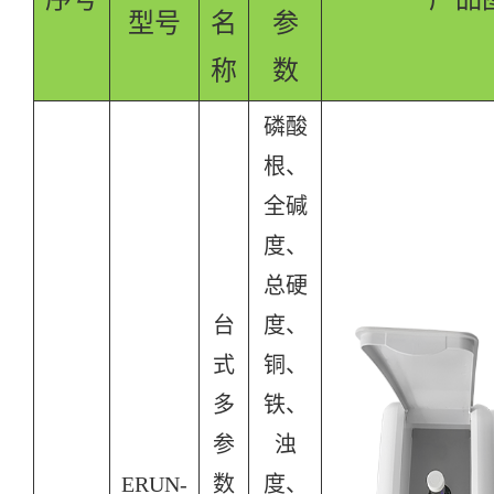
型号
名
参
称
数
磷酸
根、
全碱
度、
总硬
台
度、
式
铜、
多
铁、
参
浊
ERUN-
数
度、