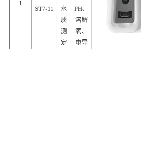
1
ST7-11
水
PH、
质
溶解
测
氧、
定
电导
仪
率、
溶解
固形
物、
氯离
子
实
验