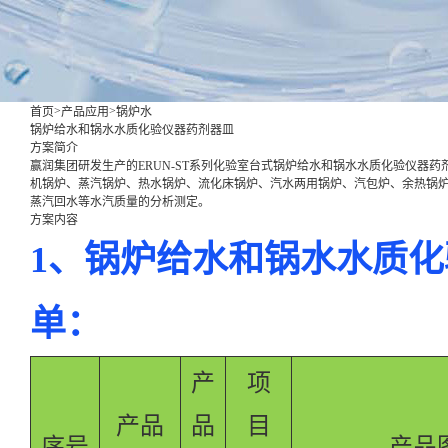
>
>
首页
产品应用
锅炉水
锅炉给水和锅水水质化验仪器药剂器皿
方案简介
赢润集团研发生产的ERUN-ST系列化验室台式锅炉给水和锅水水质化验仪器药剂
机锅炉、蒸汽锅炉、热水锅炉、流化床锅炉、汽水两用锅炉、汽包炉、余热锅
蒸汽回水等水汽质量的分析测定。
方案内容
1、锅炉给水和锅水水质
单：
产
项
产品
品
目
序号
产品