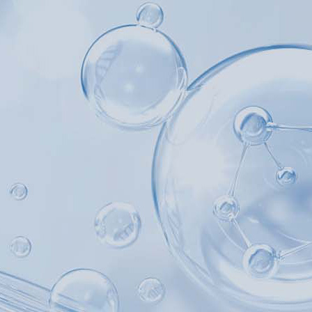
产品中心
产品应用
新闻及案例
服务支持
关于我们
西安赢润环保科技集团有限公司
联系我们
18166
Xi 'an ERUN Environmental Protection
18166600151
Technology Group Co., LTD
CN
/
EN
首页
产品中心
产品应用
新闻及案例
服务支持
便携式水质检测仪
锅炉水
实验室台式水质
企业资讯
循环冷却水
行业资
售后
饮
应用案例
试剂耗材
地表