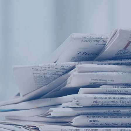
产品中心
产品应用
新闻及案例
服务支持
西安赢润环保科技集团有限公司
关于我们
Xi 'an ERUN Environmental Protection
18
联系我们
Technology Group Co., LTD
18166600151
CN
/
EN
首页
产品中心
产品应用
新闻及案例
服务支
便携式水质检测仪
锅炉水
循环冷却水
实验室台式水
企业资讯
饮用水
行业
售
应用案例
地表水
试剂耗