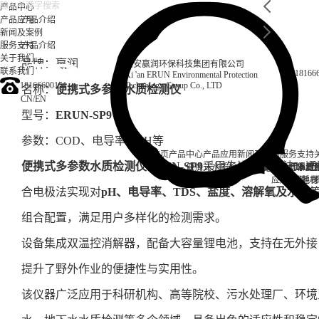
产品中心
产品应用
产品介绍
新闻及案例
服务支持
产品介绍
关于我们
品牌：赢润
西安赢润环保科技集团有限公司
联系我们
18166
Xi 'an ERUN Environmental Protection
18166600151
Technology Group Co., LTD
名称：
便携式多参数水质检测仪
CN
/
EN
型号：
ERUN-SP9
参数：COD、电导率、PH等
首页
产品中心
产品应用
新闻及案例
服务支持
便携式多参数水质检测仪ERUN-SP9
采用先进的光学法16
便携式水质检测仪
锅炉水
实验室台式水质
企业资讯
循环冷却水
行业资
售后
饮
应用案例
试剂耗材
地表
合电极法实现对
pH、电导率、TDS、盐度、溶解氧及水温
组合配置，满足用户多样化的检测需求。
设备集成双温控消解器，配备大容量锂电池，支持在无外接
提升了野外作业的便捷性与实用性。
该仪器广泛应用于科研机构、高等院校、污水处理厂、环境