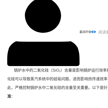
阅读
赢润环保
锅炉水中的二氧化硅（SiO₂）含量是影响锅炉运行效
化硅可以导致蒸汽系统中的结垢问题，进而影响热传递效率
此，严格控制锅炉水中二氧化硅的含量至关重要。以下是针
准
：