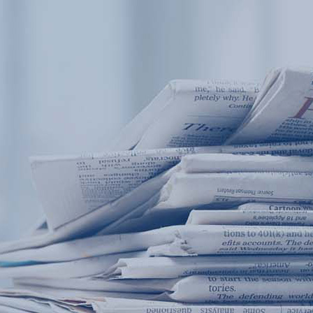
产品中心
产品应用
新闻及案例
服务支持
西安赢润环保科技集团有限公司
关于我们
Xi 'an ERUN Environmental Protection
18
联系我们
Technology Group Co., LTD
18166600151
CN
/
EN
首页
产品中心
产品应用
新闻及案例
服务支
便携式水质检测仪
锅炉水
循环冷却水
实验室台式水
企业资讯
饮用水
行业
售
应用案例
地表水
试剂耗