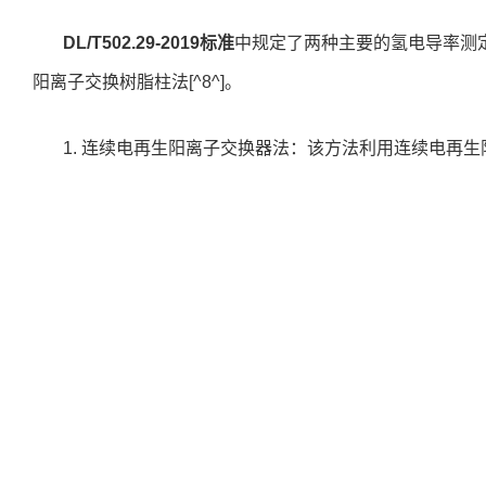
DL/T502.29-2019标准
中规定了两种主要的氢电导率测
阳离子交换树脂柱法[^8^]。
1. 连续电再生阳离子交换器法：该方法利用连续电再
统中的阳离子交换树脂柱。水样以一定流速流过交换器，在
中的阳离子，使水样中的氢离子浓度保持相对稳定，从而保
的优点在于能够实时在线监测水样的氢电导率，并且具有较高
同时交换柱附加误差符合相关要求，能够有效减少测量误差
2. 阳离子交换树脂柱法：此方法是将水样以不低于300
树脂柱。在交换柱中，水样中的阳离子与树脂上的氢离子发
度增加，进而通过测量交换后的水样电导率来确定氢电导率