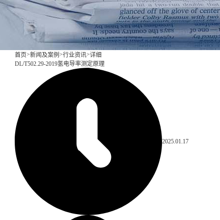
>
>
>
首页
新闻及案例
行业资讯
详细
DL/T502.29-2019氢电导率测定原理
2025.01.17