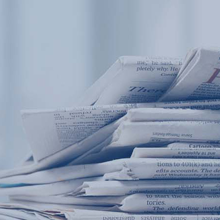
产品中心
产品应用
新闻及案例
服务支持
西安赢润环保科技集团有限公司
关于我们
Xi 'an ERUN Environmental Protection
18
联系我们
Technology Group Co., LTD
18166600151
CN
/
EN
首页
产品中心
产品应用
新闻及案例
服务支
便携式水质检测仪
锅炉水
循环冷却水
实验室台式水
企业资讯
饮用水
行业
售
应用案例
地表水
试剂耗