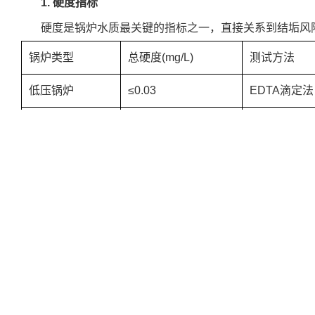
1. 硬度指标
硬度是锅炉水质最关键的指标之一，直接关系到结垢风
锅炉类型
总硬度(mg/L)
测试方法
低压锅炉
≤0.03
EDTA滴定法
中高压锅炉
≈0
离子色谱法
检测技巧：现场可采用便携式硬度计快速筛查，但每月
采集后应尽快测试，避免CO₂溶解影响结果。
2. 溶解氧控制
溶解氧是造成锅炉腐蚀的主要因素，不同压力锅炉要求
压力等级
溶解氧(μg/L)
处理方
化学除