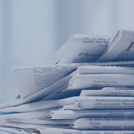
产品中心
产品应用
新闻及案例
服务支持
西安赢润环保科技集团有限公司
关于我们
Xi 'an ERUN Environmental Protection
18
联系我们
Technology Group Co., LTD
18166600151
CN
/
EN
首页
产品中心
产品应用
新闻及案例
服务支
便携式水质检测仪
锅炉水
循环冷却水
实验室台式水
企业资讯
饮用水
行业
售
应用案例
地表水
试剂耗