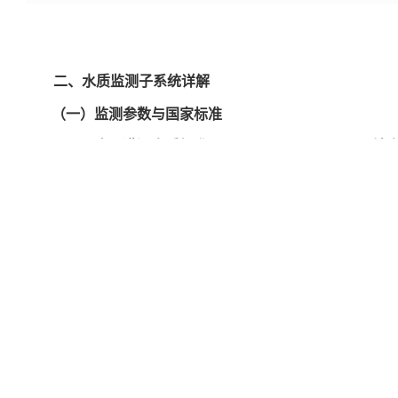
二、水质监测子系统详解
（一）监测参数与国家标准
依据
《农田灌溉水质标准》（GB 5084-2021）
及
《地表
2002）
，系统设置以下关键水质指标：
参数
单位
标准限值
pH值
-
5.5~8.5