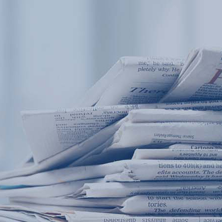
产品中心
西安赢润环保科技集团有限公司
产品应用
Xi 'an ERUN Environmental Protection 
新闻及案例
Co., LTD
服务支持
关于我们
首页
产品中心
产品应用
新闻及案例
服务支持
联系我们
便携式水质检测仪
锅炉水
循环冷却水
实验室台式水质
企业资讯
行业资
饮用水
售后
18166600151
应用案例
试剂耗
地表水(
CN
/
EN