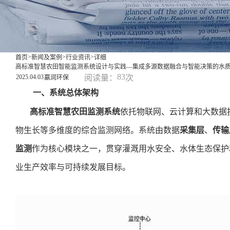
>
>
>
首页
新闻及案例
行业资讯
详细
高标准智慧农田智能监测系统设计与实践—集成多源数据融合与智能决策的水
83
2025.04.03
阅读量：
次
赢润环保
一、系统总体架构
高标准智慧农田监测系统
依托物联网、云计算和大数据
物生长等多维度的综合监测网络。系统由数据
采集层
、
传输
监测
作为核心模块之一，贯穿灌溉用水安全、水体生态保护
业生产效率与可持续发展目标。