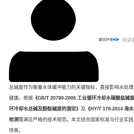
阅读
赢润环保
总碱度作为衡量水体缓冲能力的关键指标，直接影响水处理
健康。根据
《GB/T 20780-2006 工业循环冷却水碳酸盐碱度
环冷却水总碱及酚酞碱度的测定》
及
《HY/T 178-201
检测
需满足严格的技术规范。本文结合国家标准与行业实践
场景。