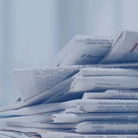
产品中心
产品应用
新闻及案例
服务支持
西安赢润环保科技集团有限公司
关于我们
Xi 'an ERUN Environmental Protection
18
联系我们
Technology Group Co., LTD
18166600151
CN
/
EN
首页
产品中心
产品应用
新闻及案例
服务支
便携式水质检测仪
锅炉水
循环冷却水
实验室台式水
企业资讯
饮用水
行业
售
应用案例
地表水
试剂耗