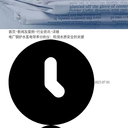
>
>
>
首页
新闻及案例
行业资讯
详细
电厂锅炉水氢电导率分析仪：检测水质安全的关键
2025.07.01