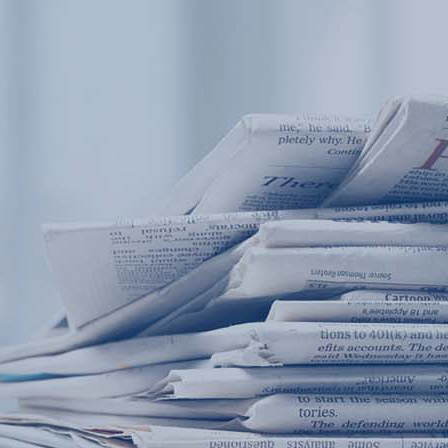
产品中心
产品应用
新闻及案例
服务支持
西安赢润环保科技集团有限公司
关于我们
Xi 'an ERUN Environmental Protection
18
联系我们
Technology Group Co., LTD
18166600151
CN
/
EN
首页
产品中心
产品应用
新闻及案例
服务支
便携式水质检测仪
锅炉水
循环冷却水
实验室台式水
企业资讯
饮用水
行业
售
应用案例
地表水
试剂耗