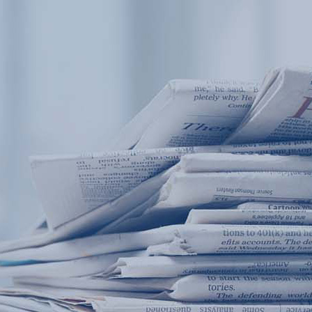
产品中心
产品应用
新闻及案例
服务支持
西安赢润环保科技集团有限公司
关于我们
Xi 'an ERUN Environmental Protection
18
联系我们
Technology Group Co., LTD
18166600151
CN
/
EN
首页
产品中心
产品应用
新闻及案例
服务支
便携式水质检测仪
锅炉水
循环冷却水
实验室台式水
企业资讯
饮用水
行业
售
应用案例
地表水
试剂耗