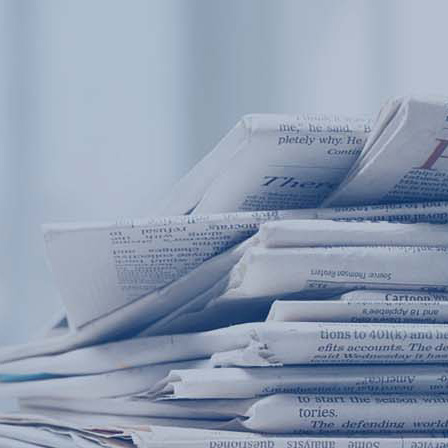
产品中心
产品应用
新闻及案例
服务支持
西安赢润环保科技集团有限公司
关于我们
Xi 'an ERUN Environmental Protection
18
联系我们
Technology Group Co., LTD
18166600151
CN
/
EN
首页
产品中心
产品应用
新闻及案例
服务支
便携式水质检测仪
锅炉水
循环冷却水
实验室台式水
企业资讯
饮用水
行业
售
应用案例
地表水
试剂耗