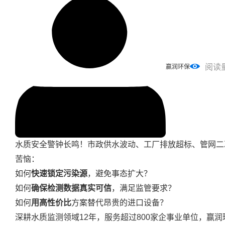
阅读
赢润环保
水质安全警钟长鸣！市政供水波动、工厂排放超标、管网二次
苦恼：
如何
快速锁定污染源
，避免事态扩大？
如何
确保检测数据真实可信
，满足监管要求？
如何
用
高性价比
方案替代昂贵的进口设备？
深耕水质监测领域12年，服务超过800家企事业单位，赢