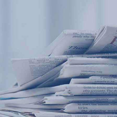
产品中心
产品应用
新闻及案例
服务支持
西安赢润环保科技集团有限公司
关于我们
Xi 'an ERUN Environmental Protection
18
联系我们
Technology Group Co., LTD
18166600151
CN
/
EN
首页
产品中心
产品应用
新闻及案例
服务支
便携式水质检测仪
锅炉水
循环冷却水
实验室台式水
企业资讯
饮用水
行业
售
应用案例
地表水
试剂耗