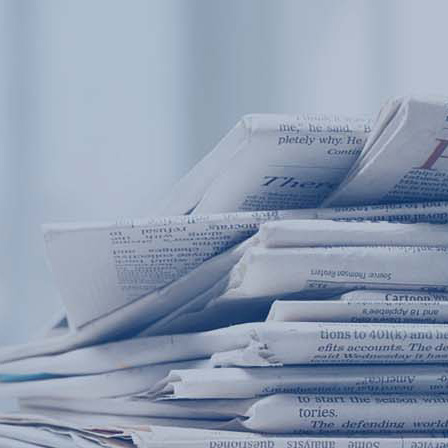
产品中心
产品应用
新闻及案例
服务支持
西安赢润环保科技集团有限公司
关于我们
Xi 'an ERUN Environmental Protection
18
联系我们
Technology Group Co., LTD
18166600151
CN
/
EN
首页
产品中心
产品应用
新闻及案例
服务支
便携式水质检测仪
锅炉水
循环冷却水
实验室台式水
企业资讯
饮用水
行业
售
应用案例
地表水
试剂耗