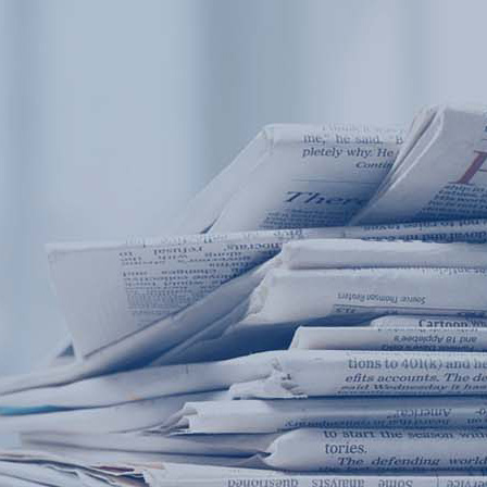
产品中心
产品应用
新闻及案例
服务支持
西安赢润环保科技集团有限公司
关于我们
Xi 'an ERUN Environmental Protection
18
联系我们
Technology Group Co., LTD
18166600151
CN
/
EN
首页
产品中心
产品应用
新闻及案例
服务支
便携式水质检测仪
锅炉水
循环冷却水
实验室台式水
企业资讯
饮用水
行业
售
应用案例
地表水
试剂耗