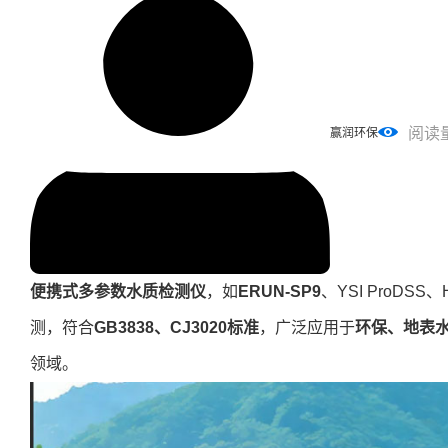
阅读
赢润环保
便携式多参数水质检测仪
，如
ERUN-SP9
、YSI ProDSS
测，符合
GB3838、CJ3020标准
，广泛应用于
环保、地表
领域。