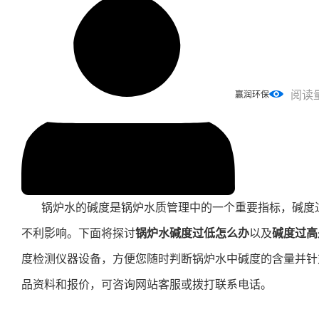
阅读
赢润环保
锅炉水的碱度是锅炉水质管理中的一个重要指标，碱度
不利影响。下面将探讨
锅炉水碱度过低怎么办
以及
碱度过高
度检测仪器设备，方便您随时判断锅炉水中碱度的含量并针
品资料和报价，可咨询网站客服或拨打联系电话。