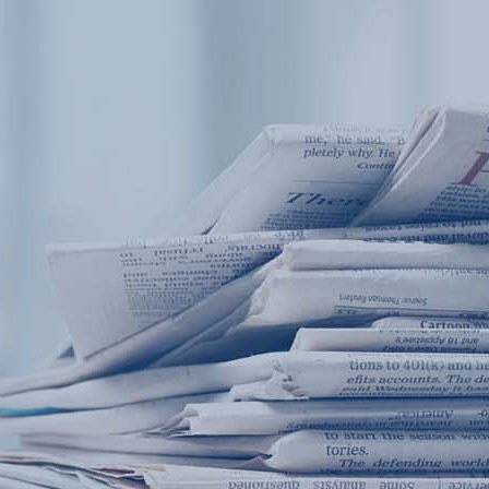
产品中心
产品应用
新闻及案例
服务支持
西安赢润环保科技集团有限公司
关于我们
Xi 'an ERUN Environmental Protection
18
联系我们
Technology Group Co., LTD
18166600151
CN
/
EN
首页
产品中心
产品应用
新闻及案例
服务支
便携式水质检测仪
锅炉水
循环冷却水
实验室台式水
企业资讯
饮用水
行业
售
应用案例
地表水
试剂耗