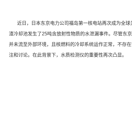
>
>
>
产品中心
首页
新闻及案例
企业资讯
详细
西安赢润环保科技集团有限公司
产品应用
福岛核电站25吨放射性水泄漏事件与水质检测仪的重要性
Xi 'an ERUN Environmental Protection Technology Group
1816660015
新闻及案例
2024.08.14
阅读量：
次
赢润环保
Co., LTD
服务支持
近日，日本东京电力公司福岛第一核电站再次成为全球
关于我们
首页
产品中心
产品应用
新闻及案例
服务支持
关于我们
联系我们
联系我们
便携式水质检测仪
锅炉水
循环冷却水
实验室台式水质分析仪
企业资讯
行业资讯
饮用水/自来水
售后服务
常见问题
公司简介
在线式水质监
二次集中供
资质专
联系方
渣冷却池发生了25吨含放射性物质的水泄漏事件。尽管东
18166600151
CN
/
EN
应用案例
试剂耗材
资料下载
水产养
合作客
在线留
并未流至外部环境，且核燃料的冷却系统运作正常，不存在
注和讨论。在此背景下，水质检测仪的重要性再次凸显。