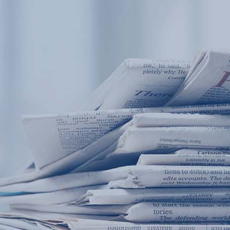
产品中心
产品应用
新闻及案例
服务支持
西安赢润环保科技集团有限公司
关于我们
Xi 'an ERUN Environmental Protection
18
联系我们
Technology Group Co., LTD
18166600151
CN
/
EN
首页
产品中心
产品应用
新闻及案例
服务支
便携式水质检测仪
锅炉水
循环冷却水
实验室台式水
企业资讯
饮用水
行业
售
应用案例
地表水
试剂耗