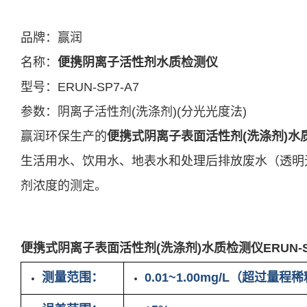
产品中心
西安赢润环保科技集团有限公司
产品介绍
Xi 'an ERUN Environmental Protection Technolog
产品应用
产品介绍
Co., LTD
新闻及案例
品牌：赢润
首页
产品中心
产品应用
新闻及案例
服务支持
关于我们
联系我
服务支持
便携式水质检测仪
锅炉水
实验室台式水质分析仪
循环冷却水
企业资讯
行业资讯
饮用水/自来水
售后服务
常见问题
公司简介
在线式水
二次
资
联
关于我们
名称：
便携阴离子活性剂水质检测仪
应用案例
试剂耗材
资料下载
合
在
联系我们
18166600151
型号：ERUN-SP7-A7
CN
/
EN
参数：阴离子活性剂(洗涤剂)(分光光度法)
赢润环保生产的
便携式阴离子表面活性剂(洗涤剂)水质检
生活用水、饮用水、地表水和处理后排放废水（透明
剂浓度的测定。
产品参数
便携式阴离子表面活性剂(洗涤剂)水质检测仪ERUN-S
测量范围：
0.01~1.00mg/L（超过量