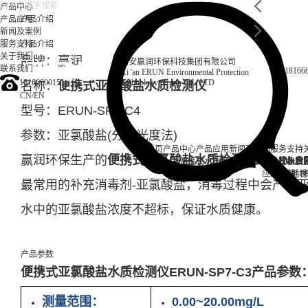
产品中心
产品应用
产品介绍
新闻及案例
服务支持
产品介绍
关于我们
品牌：赢润
西安赢润环保科技集团有限公司
联系我们
18166
Xi 'an ERUN Environmental Protection
18166600151
Technology Group Co., LTD
名称：
便携式亚氯酸盐水质检测仪
CN
/
EN
型号：ERUN-SP7-C4
参数：亚氯酸盐(分光光度法)
首页
产品中心
产品应用
新闻及案例
服务支持
赢润环保生产的
便携式亚氯酸盐水质检测仪ERUN-SP
便携式水质检测仪
锅炉水
实验室台式水质
企业资讯
循环冷却水
行业资
售后
饮
应用案例
试剂耗材
地表
最常用的补充消毒剂-亚氯酸盐，消毒过程中会产生
水中的亚氯酸盐浓度不超标，保证水质健康。
产品参数
便携式亚氯酸盐水质检测仪ERUN-SP7-C3产品参数
测量范围：
0.00~20.00mg/L