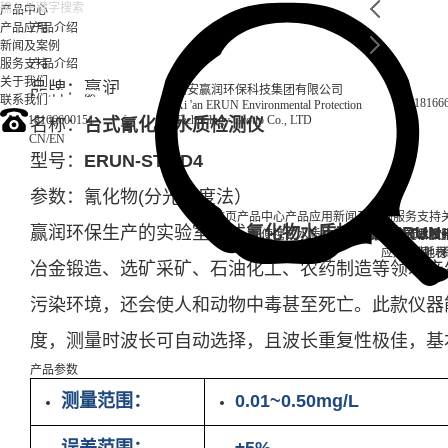
产品中心
产品应用
产品介绍
新闻及案例
服务支持
产品介绍
关于我们
品牌：赢润
西安赢润环保科技集团有限公司
联系我们
18166
Xi 'an ERUN Environmental Protection
18166600151
Technology Group Co., LTD
名称：
台式氰化物水质检测仪
CN
/
EN
型号：
ERUN-ST7-D4
参数：氰化物(分光光度法）
首页
产品中心
产品应用
新闻及案例
服务支持
赢润环保生产的实验室台式
氰化物水质检测仪ERUN-S
便携式水质检测仪
锅炉水
实验室台式水质
企业资讯
循环冷却水
行业资
售后
饮
应用案例
试剂耗材
地表
冶金锻造、选矿采矿、石油化工、农药制造等领域产
污染环境，还会使人和动物中毒甚至死亡。此款仪器
度，测量时波长可自动选择，且波长重复性极佳，基
产品参数
测量范围：
0.01~0.50mg/L