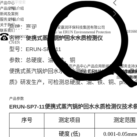
产品中心
产品应用
产品介绍
新闻及案例
服务支持
产品介绍
关于我们
品牌：赢润
西安赢润环保科技集团有限公司
联系我们
18166
Xi 'an ERUN Environmental Protection
18166600151
Technology Group Co., LTD
名称：
便携式蒸汽锅炉回水水质检测仪
CN
/
EN
型号：ERUN-SP7-11
参数：总硬度、油、铁、铜
首页
产品中心
产品应用
新闻及案例
服务支持
便携式蒸汽锅炉回水水质检测仪
ERUN-SP7-C40
参考
便携式水质检测仪
锅炉水
实验室台式水质
企业资讯
循环冷却水
行业资
售后
饮
应用案例
试剂耗材
地表
质》研发生产，可检测总硬度、油、铁、铜、ph这5
产品参数
ERUN-SP7-11
便携
式蒸汽锅炉回水水质检测仪
技术
序号
测定项目
测定范围
硬度
(
低
)
0.001-0.05mm