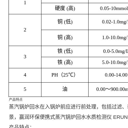
1
硬度 (高)
0.05-10mmol
铜 (低)
0.02-1.0mg
2
铜 (高)
1.0-10.0mg
铁 (低)
0.0-5.0mg/
3
铁 (高)
5.0-10.0mg
4
PH
（
25
℃）
0.00-14.00
5
油
0.00
～
900.00
产品特点
蒸汽锅炉回水在入锅炉前应进行前处理，包括过滤、
景，赢润环保便携
式蒸汽锅炉回水水质检测仪
ERUN
产品特点：