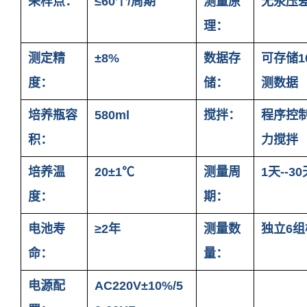
采样点：
≤60个/周期
测量原
无汞压
理：
测定精
±8%
数据存
可存储1
度：
储：
测数据
培养瓶容
580ml
搅拌：
程序控
积：
力搅拌
培养温
20±1℃
测量周
1天--30
度：
期：
电池寿
≥2年
测量数
独立6组
命：
量：
电源配
AC220V±10%/5