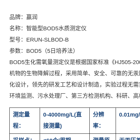
产品中心
西安赢润环保科技集团有限公司
产品介绍
18166600151
Xi 'an ERUN Environmental Protection Technology Group
产品应用
产品介绍
Co., LTD
新闻及案例
品牌：赢润
首页
产品中心
产品应用
新闻及案例
服务支持
关于我们
联系我们
服务支持
便携式水质检测仪
锅炉水
实验室台式水质分析仪
企业资讯
循环冷却水
行业资讯
售后服务
饮用水/自来水
常见问题
公司简介
在线式水质监测设备
二次集中供水
资质专利
联系方式
发展历程
农田灌溉
关于我们
名称：智能型BOD5水质测定仪
应用案例
试剂耗材
资料下载
合作客户
在线留言
水产养殖
泳池水
联系我们
18166600151
型号：ERUN-SLBOD-B
CN
/
EN
参数：BOD5（5日培养法）
BOD5生化需氧量测定仪是根据国家标准《HJ505-2
机物的生物降解过程，采用简单、安全、可靠的无汞
化设计，领先的研发工艺和设计制造，实验过程无需
环境监测、污水处理厂、第三方检测机构、科研、高
产品参数
测定量
0-4000mg/L(直
分辨
0.01mg
程：
接测量)
率：