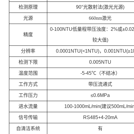
检测原理
90°
光散射法
(
激光光源
)
光源
660nm
激光
0-100NTU
低量程带压浊度：
2%
或±
0.0
精度
较大值
)
分辨率
0.0001NTU(<1NTU)
，
0.001NTU(
≥
1
检测下限
0.005NTU
温度范围
-5-45
℃
（不结冰）
工作方式
带压流通式
工作压力
≤0.6MPa
进水流量
100-1000mL/min(
建议
500mL/min
信号传输
RS485+4-20mA
自清洁系统
有