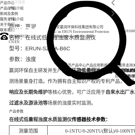
产品中心
产品应用
产品介绍
新闻及案例
服务支持
产品介绍
关于我们
品牌：赢润
西安赢润环保科技集团有限公司
联系我们
18166
Xi 'an ERUN Environmental Protection
18166600151
Technology Group Co., LTD
名称：在线式低量程浊度水质监测仪
CN
/
EN
型号：ERUN-SZ4-A-B6C
参数：浊度
首页
产品中心
产品应用
新闻及案例
服务支持
赢润环保自主研发并生产的
带压款低量程浊度传感器 ERUN-S
便携式水质检测仪
锅炉水
实验室台式水质
企业资讯
循环冷却水
行业资
售后
饮
应用案例
试剂耗材
地表
测场景量身打造。作为拥有自主知识产权的专利产品，其具
响应及长期免维护
等核心优势，可广泛应用于
自来水出厂水
过滤水及游泳池等
场景的浊度实时监测。
产品参数
在线式低量程浊度水质监测仪
传感器技术参数：
测量范围
0-1NTU/0-20NTU(
默认
)/0-100NT