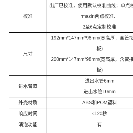
出厂已校准，使用默认校准曲线；单点
校准
rmazin
两点校准、
2
至
6
点定制校准
192mm*147mm*98mm(
宽高厚，含管
板
)
尺寸
200mm*147mm*98mm(
宽高厚，含管
板
)
进出水管
6mm
进水管道
进出水管
10mm
外壳材质
ABS
和
POM
塑料
响应时间
≤
120
秒
消泡功能
有