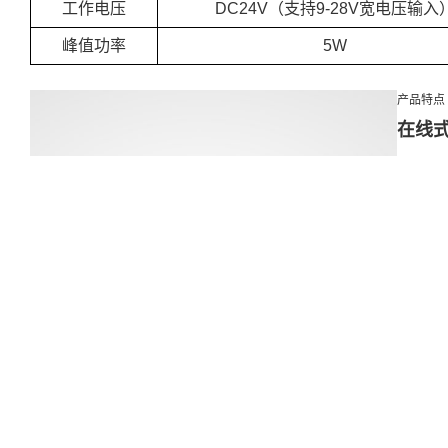
工作电压
DC
24V
（支持
9-28V
宽电压输入
峰值功率
5W
产品特点
在线
能特
采
析
配
效
精
监