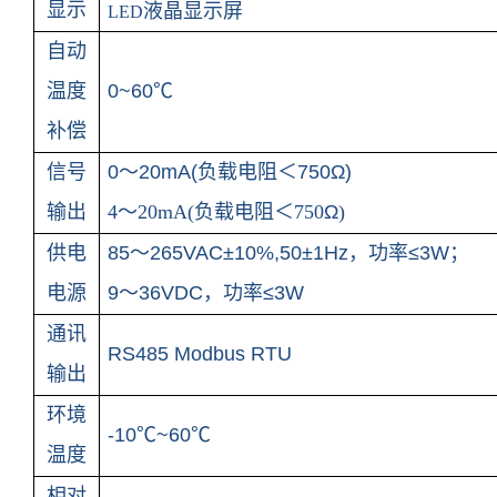
显示
液晶显示屏
LED
自动
温度
0~60
℃
补偿
信号
0
～
20mA(
负载电阻＜
750
Ω
)
输出
4
～
20mA(
负载电阻＜
750
Ω
)
供电
85
～
265VAC
±
10%,50
±
1Hz
，功率≤
3W
；
电源
9
～
36VDC
，功率≤
3W
通讯
RS485 Modbus RTU
输出
环境
-10
℃
~60
℃
温度
相对