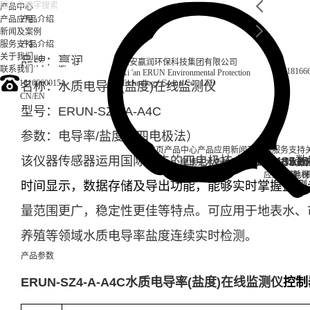
产品中心
产品应用
产品介绍
新闻及案例
服务支持
产品介绍
关于我们
品牌：赢润
西安赢润环保科技集团有限公司
联系我们
18166
Xi 'an ERUN Environmental Protection
18166600151
Technology Group Co., LTD
名称：水质电导率(盐度)在线监测仪
CN
/
EN
型号：ERUN-SZ4-A-A4C
参数：
电导率/盐度（四电极法）
首页
产品中心
产品应用
新闻及案例
服务支持
该仪器传感器运用国际领先的四电极技术，RS485数
便携式水质检测仪
锅炉水
实验室台式水质
企业资讯
循环冷却水
行业资
售后
饮
应用案例
试剂耗材
地表
时间显示，数据存储及导出功能，能够实时掌握监测
量范围更广，稳定性更佳等特点。可应用于地表水、
养殖等领域水质电导率盐度连续实时检测。
产品参数
ERUN-SZ4-A-A4C水质电导率(盐度)在线监测仪
控制