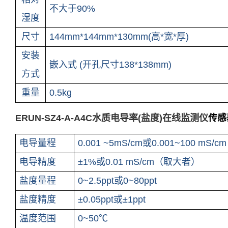
不大于
90%
湿度
尺寸
144
mm
*144
mm
*130
mm
(高*宽*厚)
安装
嵌入式
(
开孔尺寸
138*138
mm
)
方式
重量
0.
5
kg
ERUN-SZ4-A-A4C水质电导率(盐度)在线监测仪
传感
电导量程
0.001 ~5mS/cm或0.001~100 mS/cm
电导精度
±1%
或
0.01 mS/cm（取大者）
盐度量程
0~2.5ppt或0~80ppt
盐度精度
±0.05pp
t
或
±1ppt
温度范围
0~50℃