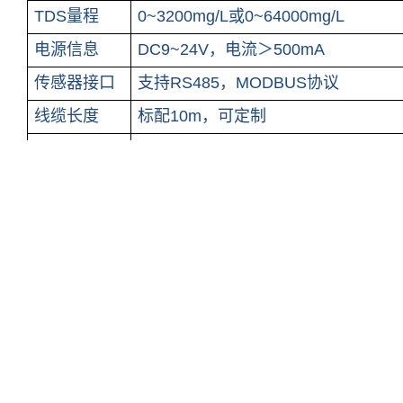
TDS量程
0~3200mg/L或0~64000mg/L
电源信息
DC9~24V
，
电流＞
500mA
传感器接口
支持
RS485
，
MODBUS协议
线缆长度
标配
10m
，可定制
外壳
材料
镍
+PEEK+
钛合金
传感器尺寸
Φ22mm*175.5mm
防护等级
IP68
校准
一点或两点校准
产品特点
ERUN-SZ
控制
器功能