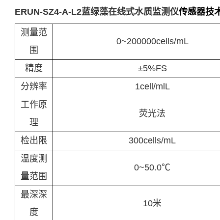
ERUN-SZ4-A-L2蓝绿藻在线式水质监测仪
传感器技
测量范
0~200000cells/mL
围
精度
±5%FS
分辨率
1cell/mlL
工作原
荧光法
理
检出限
300cells/mL
温度测
0~50.0℃
量范围
最深深
10米
度