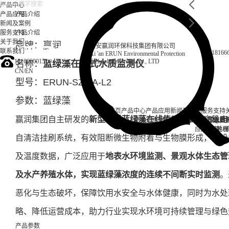
产品中心
产品应用
产品介绍
新闻及案例
服务支持
产品介绍
关于我们
品牌：赢润
西安赢润环保科技集团有限公司
联系我们
18166
Xi 'an ERUN Environmental Protection
18166600151
Technology Group Co., LTD
名称：
蓝绿藻在线式水质监测仪
CN
/
EN
型号：ERUN-SZ4-A-L2
参数：蓝绿藻
首页
产品中心
产品应用
新闻及案例
服务支持
赢润集团自主研发的
新型水质蓝绿藻在线传感器
，以高稳定
便携式水质检测仪
锅炉水
实验室台式水质
企业资讯
循环冷却水
行业资
售后
饮
应用案例
试剂耗材
地表
自清洁挂刷系统，有效阻断微生物附着与生物膜形成，将设
及温度数据，广泛应用于
地表水环境监测、景观水体生态管
及水产养殖水体，实现蓝绿藻浓度的连续不间断实时监测
。
恶化与生态破坏，保障饮用水安全与水体健康，同时为水处
略、降低运营成本，助力行业实现水环境可持续管理与绿色
产品参数