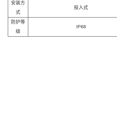
安装方
投入式
式
防护等
IP68
级
ERUN-SZ4-A-L2蓝绿藻在线式水质监测仪
控制器技
显示
LED液晶显示屏
信号
0～20mA(负载电阻＜750Ω)
输出
4～20mA(负载电阻＜750Ω)
供电
85～265VAC±10%,50±1Hz，功率≤3W
电源
36VDC，功率≤3W
通讯
RS485 Modbus RTU