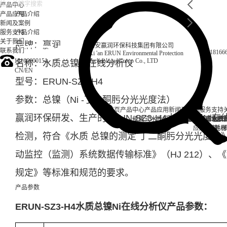
产品中心
产品应用
产品介绍
新闻及案例
服务支持
产品介绍
关于我们
品牌：赢润
西安赢润环保科技集团有限公司
联系我们
18166
Xi 'an ERUN Environmental Protection
18166600151
Technology Group Co., LTD
名称：水质总镍Ni在线分析仪
CN
/
EN
型号：ERUN-SZ3-H4
参数：总镍
（
Ni
-
丁二酮肟分光光度法
）
首页
产品中心
产品应用
新闻及案例
服务支持
赢润环保研发、生产的ERUN-SZ3-H4水质总镍N
便携式水质检测仪
锅炉水
实验室台式水质
企业资讯
循环冷却水
行业资
售后
饮
应用案例
试剂耗材
地表
检测，符合《水质 总镍的测定 丁二酮肟分光光度法》（
动监控（监测）系统数据传输标准》（HJ 212）
规定》等标准和规范的要求。
产品参数
ERUN-SZ3-H4
水质总镍Ni在线分析仪产品参数：