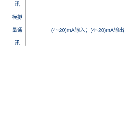
讯
模拟
量通
(4~20)mA输入；(4~20)mA输出
讯
环境
（5~40）℃
温度
仪器
300mm×420mm×240mm(W×H×D)（
尺寸
仪器
＜15kg
重量