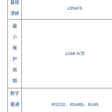
量程
≤3%FS
漂移
最
小
维
≥168 h/次
护
周
期
数字
量通
RS232、RS485、RJ45