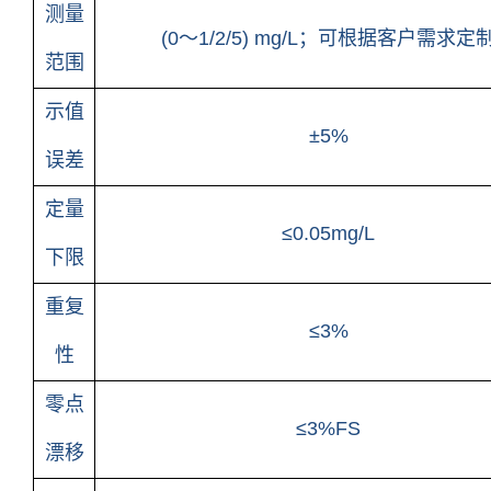
测量
(0～1/2/5) mg/L；可根据客户需求定
范围
示值
±5%
误差
定量
≤0.05mg/L
下限
重复
≤3%
性
零点
≤3%FS
漂移