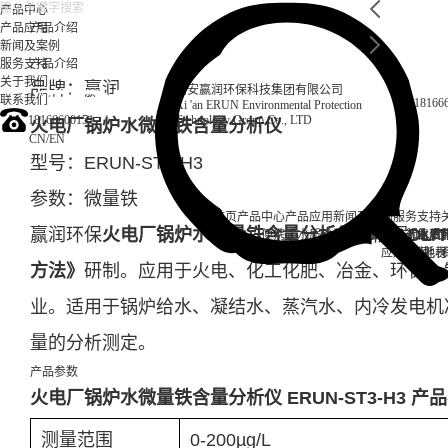
产品中心
产品应用
产品介绍
新闻及案例
服务支持
产品介绍
关于我们
品牌：赢润
西安赢润环保科技集团有限公司
联系我们
18166
Xi 'an ERUN Environmental Protection
18166600151
Technology Group Co., LTD
火电厂锅炉水微量铁含量分析仪
CN
/
EN
型号：ERUN-ST3-H3
参数：微量铁
首页
产品中心
产品应用
新闻及案例
服务支持
赢润环保
火电厂锅炉水微量铁含量分析仪
，依据
DL/
便携式水质检测仪
锅炉水
实验室台式水质
企业资讯
循环冷却水
行业资
售后
饮
应用案例
试剂耗材
地表
方法》
研制。应用于火电、化工化肥、冶金、环保、
业。适用于锅炉给水、凝结水、蒸汽水、内冷发电机
量的分析测定。
产品参数
火电厂锅炉水微量铁含量分析仪 ERUN-ST3-H3 产
测量范围
0-200µg/L