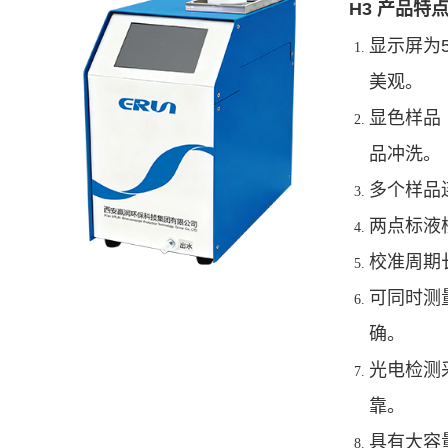
H3 产品特
显示屏为
美观。
显色样品
品冲洗。
多个样品
两点标液
校准周期
可同时测
确。
光电检测
靠。
具有大容