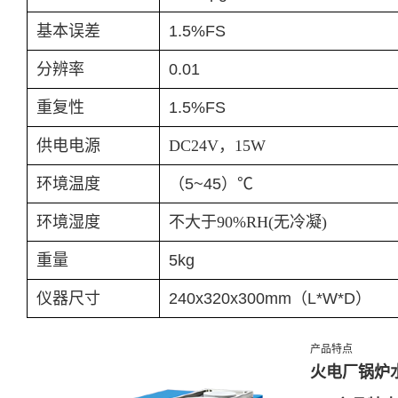
基本
误差
1.5%FS
分辨率
0.01
重复性
1.5%FS
供电电源
DC24V
，
15W
环境温度
（
5~45
）
℃
环境湿度
不大于
90%RH(
无冷凝
)
重量
5kg
仪器尺寸
240x320x300mm
（
L*W*D
）
产品特点
火电厂锅炉水