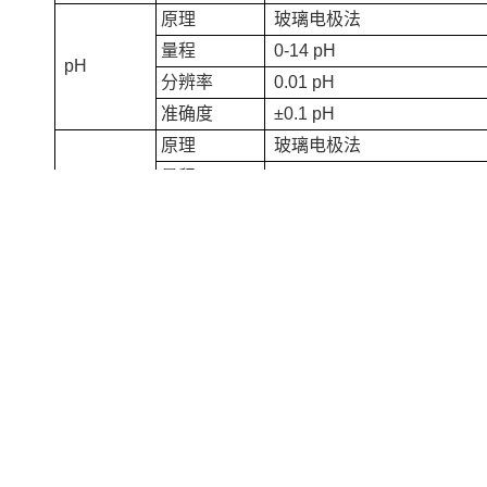
原理
玻璃电极法
量程
0-14 pH
pH
分辨率
0.01 pH
准确度
±0.1 pH
原理
玻璃电极法
量程
-1000mV~1000mV
ORP
分辨率
1mV
准确度
±5mV
原理
电导池法
1us/cm-2000 us/cm（K=1
量程
电导率
100us/cm-100ms/cm（K=1
分辨率
0.1us/cm~0.01ms/cm
准确度
±3%
原理
光散射
量程
0-1000NTU
浊度