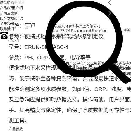
产品中心
产品应用
产品介绍
新闻及案例
服务支持
产品介绍
关于我们
品牌：赢润
西安赢润环保科技集团有限公司
联系我们
18166
Xi 'an ERUN Environmental Protection
18166600151
Technology Group Co., LTD
名称：便携式地下水采样现场水质测定仪
CN
/
EN
型号：ERUN-SP8-ASC-4
参数：PH、ORP、浊度、电导率等
首页
产品中心
产品应用
新闻及案例
服务支持
便携式地下水采样现场水质测定仪是一款集采样与分
便携式水质检测仪
锅炉水
实验室台式水质
企业资讯
循环冷却水
行业资
售后
饮
应用案例
试剂耗材
地表
巧，便于携带至各种复杂环境，实现现场快速水质监
能准确测定多项水质参数，如pH值、ORP、浊度、
及应急响应提供即时数据支持。操作简便，用户界面
手。其高精度与稳定性，确保了水质数据的可靠性与
想工具。
产品参数