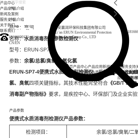
产品中心
产品应用
产品介绍
新闻及案例
服务支持
产品介绍
关于我们
品牌：赢润
西安赢润环保科技集团有限公司
联系我们
18166
Xi 'an ERUN Environmental Protection
18166600151
Technology Group Co., LTD
名称：
水质消毒剂四参数检测仪
CN
/
EN
型号：ERUN-SP7-4
参数：
余氯/总氯/臭氧/二氧化氯
首页
产品中心
产品应用
新闻及案例
服务支持
ERUN-SP7-4便携式
水质消毒剂检测仪
，采用DPD分光光
便携式水质检测仪
锅炉水
实验室台式水质
企业资讯
循环冷却水
行业资
售后
饮
应用案例
试剂耗材
地表
氯、臭氧
四项关键指标，其技术性能完全符合
《GB/T 57
消毒副产物指标》
要求，是疾控中心、环保部门及企业实验
产品参数
便携式水质消毒剂检测仪产品参数：
检测项目：
余氯/总氯/臭氧/二