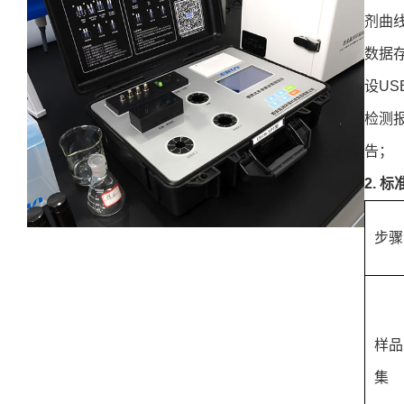
剂曲
数据
设US
检测
告；
2. 
步骤
样品
集