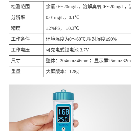
检测范围
余氯 0～20mg/L，溶解臭氧 0～20mg/L，
分辨率
0.01mg/L，0.1℃
精度
±2%FS， ±0.3℃
工作条件
环境温度为0～60℃,相对湿度≤90%
工作电压
可充电式锂电池 3.7V
尺寸
整体：204mm×46mm ；显示屏25mm×32m
重量
大屏版本：128g