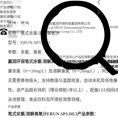
产品中心
产品应用
产品介绍
新闻及案例
服务支持
产品介绍
关于我们
品牌：赢润
西安赢润环保科技集团有限公司
联系我们
18166
Xi 'an ERUN Environmental Protection
18166600151
Technology Group Co., LTD
名称：笔式余氯/溶解臭氧计
CN
/
EN
型号：ERUN-SP3-DE3
参数：
余氯、臭氧
首页
产品中心
产品应用
新闻及案例
服务支持
赢润环保笔式余氯/溶解臭氧计
ERUN-SP3-DE3
，采用高精
便携式水质检测仪
锅炉水
实验室台式水质
企业资讯
循环冷却水
行业资
售后
饮
应用案例
试剂耗材
地表
量余氯（0～20mg/L）及溶解臭氧（0～20mg/L），同步
无需更换电极头；支持数值与温度校准，自动关机及低电量提
性。该产品超长待机（理论续航1年以上），配备LED段码
泳池管理、食品饮料及环境检测等领域。
产品参数
笔式余氯/溶解臭氧计ERUN-SP3-DE3产品参数：